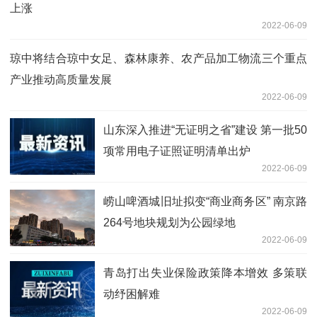
上涨
2022-06-09
琼中将结合琼中女足、森林康养、农产品加工物流三个重点
产业推动高质量发展
2022-06-09
山东深入推进“无证明之省”建设 第一批50
项常用电子证照证明清单出炉
2022-06-09
崂山啤酒城旧址拟变“商业商务区” 南京路
264号地块规划为公园绿地
2022-06-09
青岛打出失业保险政策降本增效 多策联
动纾困解难
2022-06-09