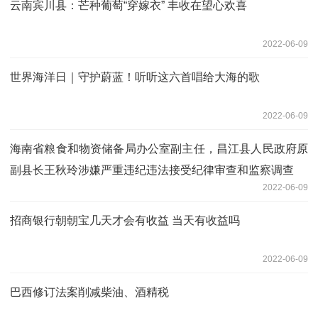
云南宾川县：芒种葡萄“穿嫁衣” 丰收在望心欢喜
2022-06-09
世界海洋日｜守护蔚蓝！听听这六首唱给大海的歌
2022-06-09
海南省粮食和物资储备局办公室副主任，昌江县人民政府原
副县长王秋玲涉嫌严重违纪违法接受纪律审查和监察调查
2022-06-09
招商银行朝朝宝几天才会有收益 当天有收益吗
2022-06-09
巴西修订法案削减柴油、酒精税