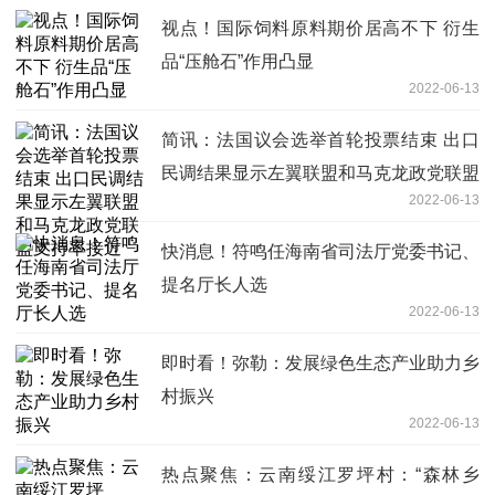
视点！国际饲料原料期价居高不下 衍生
品“压舱石”作用凸显
2022-06-13
简讯：法国议会选举首轮投票结束 出口
民调结果显示左翼联盟和马克龙政党联盟
2022-06-13
支持率接近
快消息！符鸣任海南省司法厅党委书记、
提名厅长人选
2022-06-13
即时看！弥勒：发展绿色生态产业助力乡
村振兴
2022-06-13
热点聚焦：云南绥江罗坪村：“森林乡