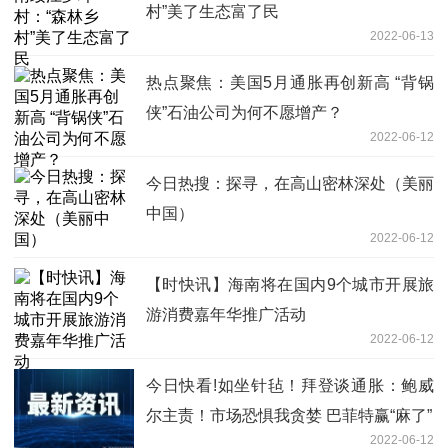
村”美了生态富了民
2022-06-13
热点聚焦：美国5月通胀再创新高 “背锅
侠”石油公司为何不愿增产？
2022-06-12
今日热搜：探寻，在高山密林深处（美丽
中国）
2022-06-12
【时快讯】海南将在国内9个城市开展旅
游消费嘉年华推广活动
2022-06-12
今日快看!如坐针毡！拜登谈通胀：鲍威
尔主责！市场恐惧我贪婪 巴菲特赢“麻了”
2022-06-12