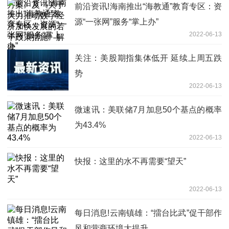
的若干政策措施》解读
前沿资讯!海南推出“海教通”教育专区：资
源“一张网”服务“掌上办”
2022-06-13
关注：美股期指集体低开 延续上周五跌
势
2022-06-13
微速讯：美联储7月加息50个基点的概率
为43.4%
2022-06-13
快报：这里的水不再需要“望天”
2022-06-13
每日消息!云南镇雄：“擂台比武”促干部作
风和营商环境大提升