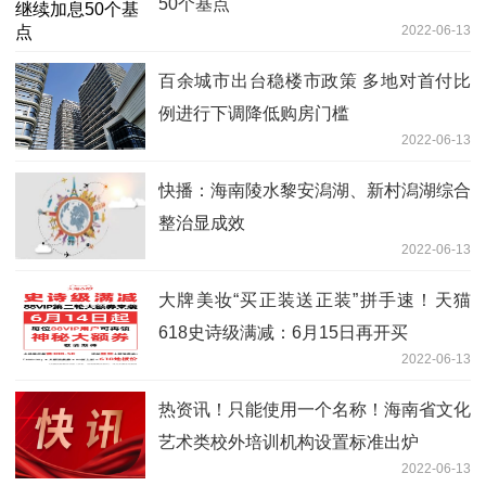
50个基点
2022-06-13
百余城市出台稳楼市政策 多地对首付比
例进行下调降低购房门槛
2022-06-13
快播：海南陵水黎安潟湖、新村潟湖综合
整治显成效
2022-06-13
大牌美妆“买正装送正装”拼手速！天猫
618史诗级满减：6月15日再开买
2022-06-13
热资讯！只能使用一个名称！海南省文化
艺术类校外培训机构设置标准出炉
2022-06-13