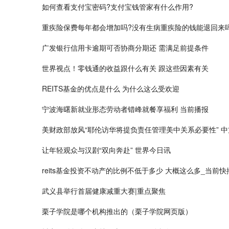
如何查看​支付宝密码?支付宝钱管家有什么作用?
重疾险保费每年都会增加吗?没有生病重疾险的钱能退回来
广发银行信用卡逾期可否协商分期还 需满足前提条件
世界视点！零钱通的收益跟什么有关 跟这些因素有关
REITS基金的优点是什么 为什么这么受欢迎
宁波海曙新就业形态劳动者错峰就餐享福利 当前播报
美财政部放风“耶伦访华将提负责任管理美中关系必要性” 
让年轻观众与汉剧“双向奔赴” 世界今日讯
reits基金投资不动产的比例不低于多少 大概这么多_当前快
武义县举行首届健康减重大赛|重点聚焦
栗子学院是哪个机构推出的（栗子学院网页版）