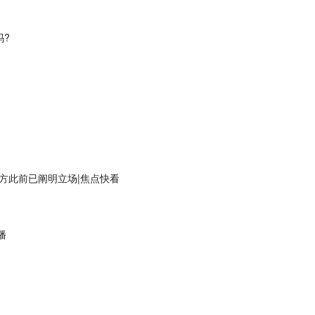
吗?
中方此前已阐明立场|焦点快看
播