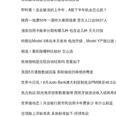
即时看！送走惨淡的上半年，A股下半年机会怎么抓？
陕西一地遭50年一遇特大暴雨侵袭 受灾人口达5637人
浦发信用卡账单分期有哪几种 包含这几种 天天日报
特斯拉Model 3将在本月发布 电池升级，Model Y产能让
精选！重疾险哪种比较好 怎么选
医保报销是住院自动结算吗 答案如下
美国5月通胀数据回落 美联储或仍将维持鹰派
世界今日讯！6月Judo Bank澳大利亚制造业PMI降至48.2点
焦点热议:阳光海岸游客数量激增 西班牙旅游业收入或将再
世界微动态丨兴业银行新市民信用卡年费多少 有什么权益
交强险上浮标准表 具体标准如下-环球热议