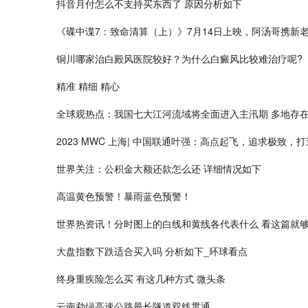
抖音月付怎么不支持买东西了 原因分析如下
《碟中谍7：致命清算（上）》7月14日上映，阿汤哥携新
铜川哪家治白殿风医院较好？为什么白癜风比较难治疗呢?
精准 精细 精心
全球观热点：我国七大江河流域将全面进入主汛期 多地存
2023 MWC 上海| 中国联通叶强：高点起飞，追求极致
世界关注：公积金大额还款怎么还 详细情况如下
高温黄色预警！暴雨蓝色预警！
世界热资讯！分时图上的白线和黄线各代表什么 看这篇就
大盘指数下跌适合买入吗 分析如下_环球看点
终身重疾险怎么买 有这几种方式 微头条
云南勐绿高速公路最长隧道双线贯通