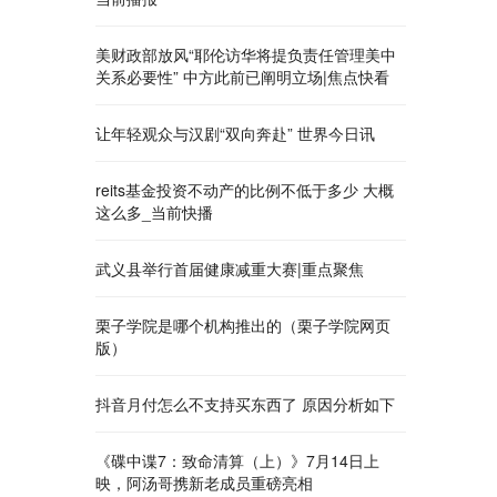
美财政部放风“耶伦访华将提负责任管理美中
关系必要性” 中方此前已阐明立场|焦点快看
让年轻观众与汉剧“双向奔赴” 世界今日讯
reits基金投资不动产的比例不低于多少 大概
这么多_当前快播
武义县举行首届健康减重大赛|重点聚焦
栗子学院是哪个机构推出的（栗子学院网页
版）
抖音月付怎么不支持买东西了 原因分析如下
《碟中谍7：致命清算（上）》7月14日上
映，阿汤哥携新老成员重磅亮相