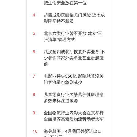
把生命安全放在第一位
4
超四成影院面临关门风险 近七成
影院坚持不裁员
5
北京六类行业暂不开放 建立“三
张清单”管理方式
6
武汉超四成餐厅恢复外卖业务 不
少餐饮商家外卖单量甚至赶超疫
前
7
电影业损失350亿 影院就算没关
门客流量也急剧减少
8
儿童零食行业欠缺营养健康理念
多数未标注过敏源
9
全国物流行业表彰大会在京举行
全面培养高素质物流劳动者大军
10
海关总署：4月我国外贸进出口