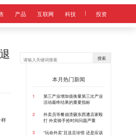
售
产品
互联网
科技
投资
退
搜索
本月热门新闻
1
第三产业增加值衡量第三次产业
活动最终结果的重要指标
2
外卖员等餐崩溃砸东西遭店家殴
一样
打 外卖骑手抢时间问题严重
3
“玩命外卖”且送且珍惜 还是应该