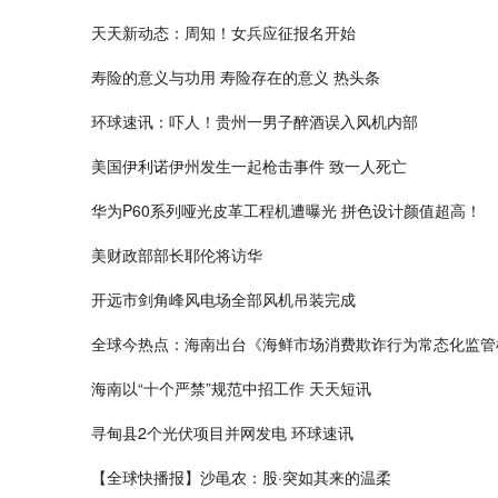
天天新动态：周知！女兵应征报名开始
寿险的意义与功用 寿险存在的意义 热头条
环球速讯：吓人！贵州一男子醉酒误入风机内部
美国伊利诺伊州发生一起枪击事件 致一人死亡
华为P60系列哑光皮革工程机遭曝光 拼色设计颜值超高！
美财政部部长耶伦将访华
开远市剑角峰风电场全部风机吊装完成
全球今热点：海南出台《海鲜市场消费欺诈行为常态化监管
海南以“十个严禁”规范中招工作 天天短讯
寻甸县2个光伏项目并网发电 环球速讯
【全球快播报】沙黾农：股·突如其来的温柔