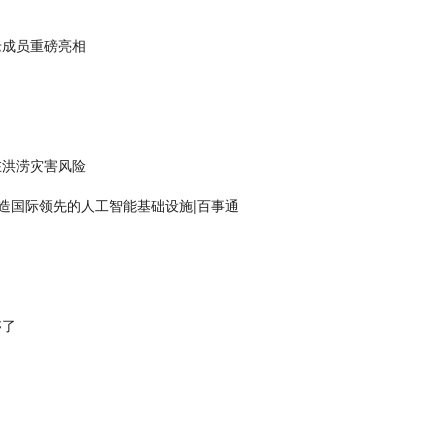
老成员重磅亮相
在洪涝灾害风险
，打造国际领先的人工智能基础设施|百事通
够了