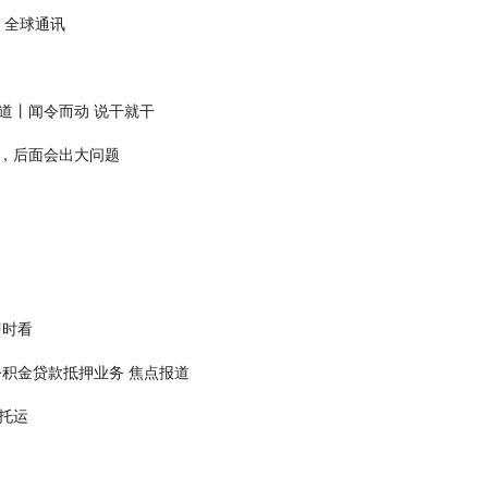
 全球通讯
道丨闻令而动 说干就干
，后面会出大问题
即时看
积金贷款抵押业务 焦点报道
托运