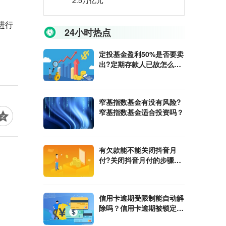
2.5万亿元
进行
24小时热点
定投基金盈利50%是否要卖
出?定期存款人已故怎么取
出存款?
窄基指数基金有没有风险?
窄基指数基金适合投资吗？
有欠款能不能关闭抖音月
付?关闭抖音月付的步骤是
什么？
信用卡逾期受限制能自动解
除吗？信用卡逾期被锁定怎
么解锁？