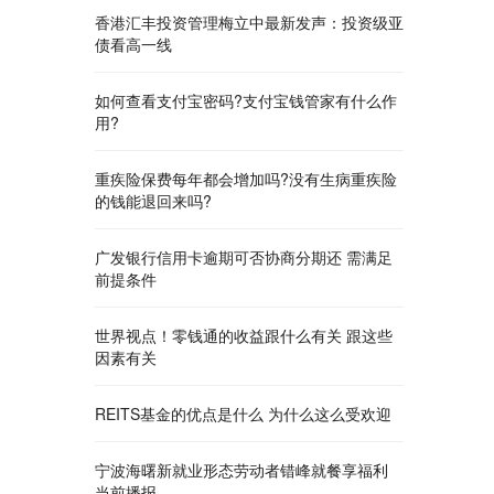
香港汇丰投资管理梅立中最新发声：投资级亚
债看高一线
如何查看​支付宝密码?支付宝钱管家有什么作
用?
重疾险保费每年都会增加吗?没有生病重疾险
的钱能退回来吗?
广发银行信用卡逾期可否协商分期还 需满足
前提条件
世界视点！零钱通的收益跟什么有关 跟这些
因素有关
REITS基金的优点是什么 为什么这么受欢迎
宁波海曙新就业形态劳动者错峰就餐享福利
当前播报