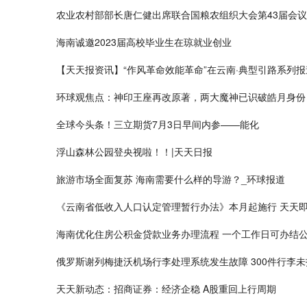
农业农村部部长唐仁健出席联合国粮农组织大会第43届会议
海南诚邀2023届高校毕业生在琼就业创业
【天天报资讯】“作风革命效能革命”在云南·典型引路系列报
环球观焦点：神印王座再改原著，两大魔神已识破皓月身份
全球今头条！三立期货7月3日早间内参——能化
浮山森林公园登央视啦！！|天天日报
旅游市场全面复苏 海南需要什么样的导游？_环球报道
《云南省低收入人口认定管理暂行办法》本月起施行 天天
海南优化住房公积金贷款业务办理流程 一个工作日可办结公
俄罗斯谢列梅捷沃机场行李处理系统发生故障 300件行李未
天天新动态：招商证券：经济企稳 A股重回上行周期