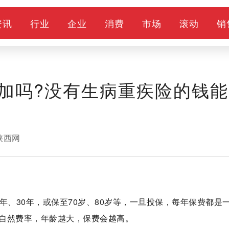
资讯
行业
企业
消费
市场
滚动
销
加吗?没有生病重疾险的钱能
陕西网
年、30年，或保至70岁、80岁等，一旦投保，每年保费都是
自然费率，年龄越大，保费会越高。